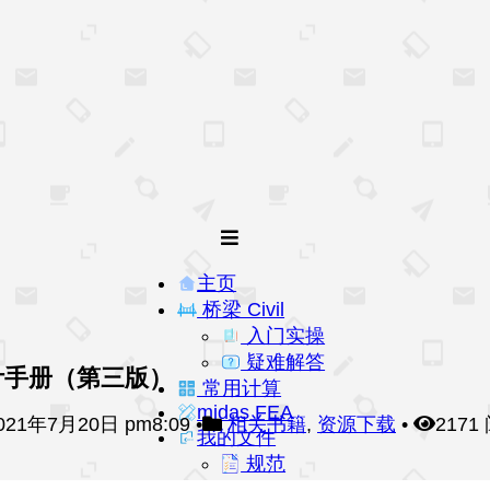
主页
桥梁 Civil
入门实操
疑难解答
计手册（第三版）
常用计算
midas FEA
021年7月20日 pm8:09
•
相关书籍
,
资源下载
•
2171
我的文件
规范