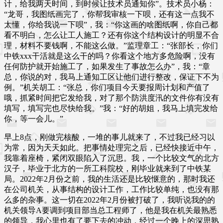
计，给我两天时间，到时候让技术员通知你”。技术员小杨：
“龙哥，我图纸画完了，你帮我审核一下呗，还有这一点我不
太懂，你给我说一下呗”，我：“你这画的啥图纸啊，你自己都
看不明白，怎么让工人施工？还有你这个结构设计的明显不合
理，材料不要钱啊，不能这么做。”监理章工：“张部长，你们
中铁xxx干活就是这么干的吗？你看这个地方多危险啊，没有
任何防护就开始施工了，如果发生了事故怎么办”，我：“章
总，你说的对，我马上通知工区让他们进行整改，保证下不为
例。”机关胡工：“张总，你们项目今天要报周计划和产值了
哦，抓紧时间把它发给我，对了那个防洪度汛的文件你有没有
填写，填写完也尽快给我。”我：“好的胡姐，我马上填完发给
你，等一会儿。”
早上8点，刚做完核酸，一堆的事儿就来了，不过我已经习以
为常，因为天天如此。把事情处理完之后，已经快接近中午，
我靠着座椅，紧闭双眼陷入了沉思。我，一个比较文气的北方
汉子，毕业于北方的一所工科院校，刚毕业就来到了中铁某
局。2022年2月份之前，我的生活还是比较惬意的，那时我还
在公司机关，从事结构的设计工作，工作比较单纯，也没有那
么多的杂事。这一切在2022年2月份被打破了，我听说我的的
机关领导A要调到项目部当总工程师了，他是我在机关最熟悉
的领导，我心里也有了要下去的冲动，经过一个晚上的深思熟