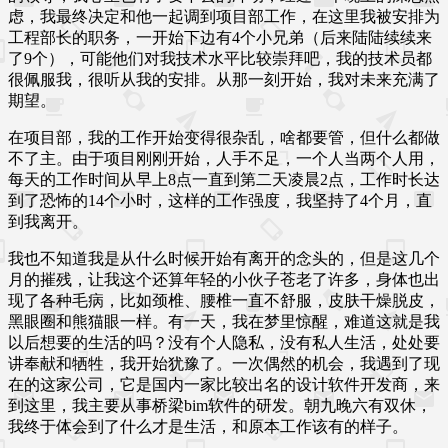
虑，我最终决定和他一起调到项目部工作，在这里我被安排为
工程部长的职务，一开始下边有4个小兄弟（后来陆陆续续来
了9个），可能他们对我技术水平比较崇拜吧，我的技术员都
很佩服我，很听从我的安排。从那一刻开始，我对未来充满了
期望。
在项目部，我的工作开始变得很杂乱，啥都要管，但什么都做
不了主。由于项目刚刚开始，人手不足，一个人当两个人用，
每天的工作时间从早上8点一直到第二天凌晨2点，工作时长达
到了恐怖的14个小时，这样的工作强度，我坚持了4个月，直
到我离开。
我也不知道我是从什么时候开始有离开的念头的，但是这几个
月的摧残，让我这个还算年轻的小伙子苍老了许多，身体也出
现了各种毛病，比如颈椎、腰椎一直不舒服，皮肤干燥脱皮，
黑眼圈和熊猫眼一样。有一天，我在梦里惊醒，难道这就是我
以后想要的生活的吗？没有个人隐私，没有私人生活，处处要
讲奉献和牺牲，我开始犹豫了。一次偶然的机会，我遇到了现
在的这家公司，它是国内一家比较出名的设计软件开发商，来
到这里，我主要从事桥梁bim软件的研发。朝九晚六有双休，
我终于体会到了什么才是生活，和原本工作该有的样子。