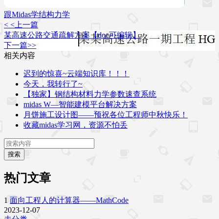
跟Midas学结构力学
< <上一篇
某高速公路交通疏解方案【doc可编辑】
下一篇>>
相关内容
迟到的惊喜~云端知识库！！！
今天，我转行了~
【独家】钢结构材料力学参数速查系统
midas W—智能建模平台解决方案
月饼施工设计图——预祝各位工程师中秋快乐！
收藏midas学习网，资源不怕丢
搜索
热门文章
1
面向工程人的计算器——MathCode
2023-12-07