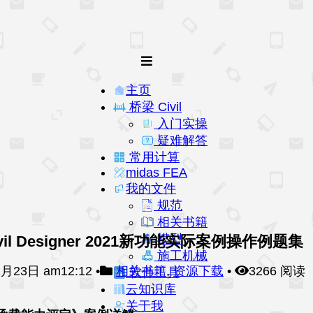
主页
桥梁 Civil
入门实操
疑难解答
常用计算
midas FEA
我的文件
规范
相关书籍
模型
& civil Designer 2021新功能实际案例操作例题集
施工机械
月23日 am12:12
•
相关书籍
,
资源下载
•
3266 阅读
软件工具
云知识库
关于我