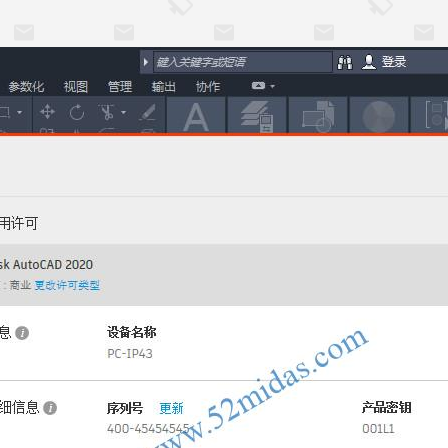
主页
桥梁 Civil
入门实操
疑难解答
常用计算
midas FEA
我的文件
规范
相关书籍
模型
施工机械
软件工具
云知识库
关于我