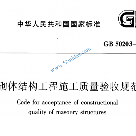
常用计算
midas FEA
我的文件
规范
相关书籍
模型
施工机械
软件工具
云知识库
关于我
载：