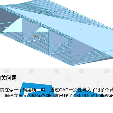
疑难解答
常用计算
midas FEA
我的文件
规范
相关书籍
模型
施工机械
软件工具
云知识库
关于我
相关问题
前在做一个钢梁项目时，通过CAD一次性导入了很多个
，但建立单元的时候个别位置出现了歪歪扭扭的扭曲现
和麻花一样。随后检查了单元、dxf版本，绘图的先后顺
没有发现问题，
最后通过调整坐标，将dxf中的线型坐标