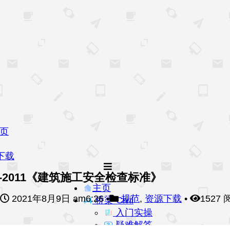
页
下载
59-2011《建筑施工安全检查标准》
主页
2021年8月9日 am6:26
•
规范
,
资源下载
•
1527 
桥梁 Civil
入门实操
疑难解答