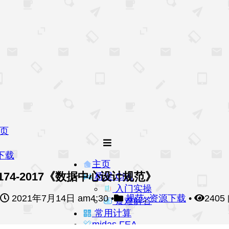
页
下载
主页
0174-2017《数据中心设计规范》
桥梁 Civil
入门实操
2021年7月14日 am4:30
•
规范
,
资源下载
•
2405
疑难解答
常用计算
midas FEA