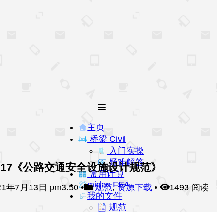
主页
桥梁 Civil
入门实操
疑难解答
1-2017《公路交通安全设施设计规范》
常用计算
midas FEA
21年7月13日 pm3:50
•
规范
,
资源下载
•
1493 阅读
我的文件
规范