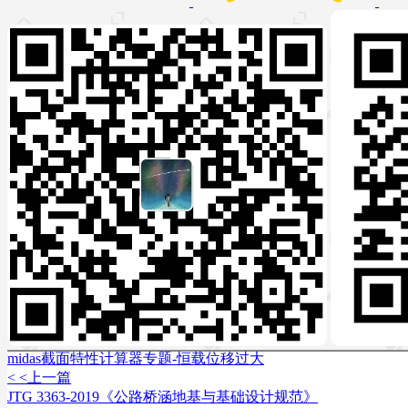
midas截面特性计算器专题-恒载位移过大
< <上一篇
JTG 3363-2019《公路桥涵地基与基础设计规范》