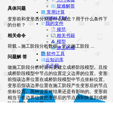
入门实操
疑难解答
具体问题
常用计算
midas FEA
变形前和变形后分别是什么概念？用于什么条件下
我的文件
的分析？
规范
相关命令
相关书籍
模型
荷载→施工阶段分析数据→定义施工阶段 ...
施工机械
软件工具
问题解 答
云知识库
关于我
做施工阶段分析时首先要建立成桥阶段模型。且按
成桥阶段模型中节点的位置定义边界的位置。变形
前指该边界位置在成桥阶段模型中节点坐标位置。
变形后指该边界位置在施工阶段产生变形后的节点
坐标位置。两种设置对结果还是有影响的。变形前
相当于在边界位置把变形后的节点强制恢复到成桥
阶段该节点的位置。