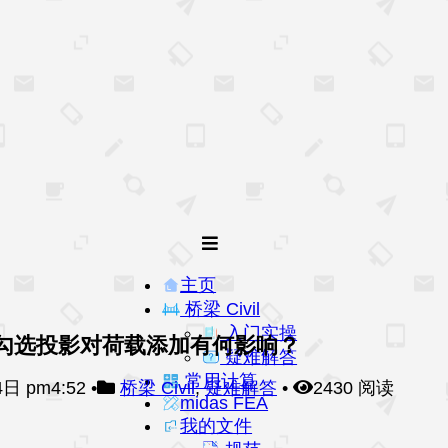
主页
桥梁 Civil
入门实操
勾选投影对荷载添加有何影响？
疑难解答
常用计算
日 pm4:52
•
桥梁 Civil
,
疑难解答
•
2430 阅读
midas FEA
我的文件