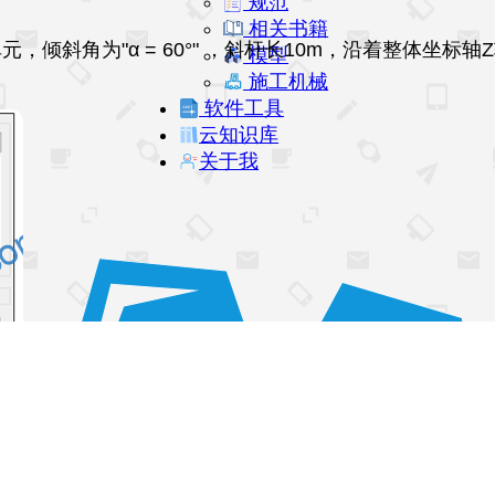
规范
相关书籍
元，倾斜角为"α = 60°"
，斜杆长10m，沿着整体坐标轴
模型
施工机械
软件工具
云知识库
关于我